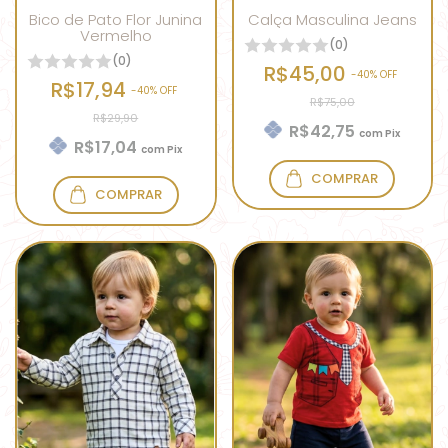
Bico de Pato Flor Junina
Calça Masculina Jeans
Vermelho
(0)
(0)
R$45,00
-
40
% OFF
R$17,94
-
40
% OFF
R$75,00
R$29,90
R$42,75
com
Pix
R$17,04
com
Pix
COMPRAR
COMPRAR