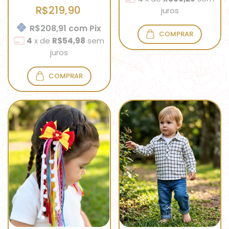
R$219,90
juros
R$208,91
com
Pix
COMPRAR
4
x
de
R$54,98
sem
juros
COMPRAR