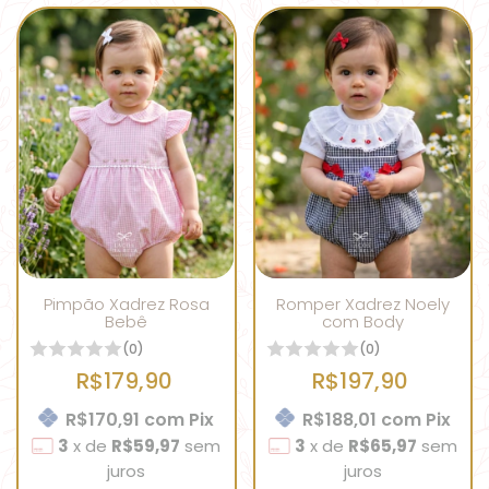
Pimpão Xadrez Rosa
Romper Xadrez Noely
Bebê
com Body
(0)
(0)
R$179,90
R$197,90
R$170,91
com
Pix
R$188,01
com
Pix
3
x
de
R$59,97
sem
3
x
de
R$65,97
sem
juros
juros