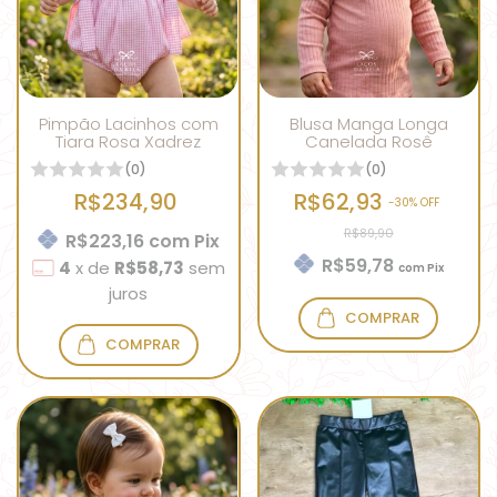
Pimpão Lacinhos com
Blusa Manga Longa
Tiara Rosa Xadrez
Canelada Rosê
(0)
(0)
R$234,90
R$62,93
-
30
% OFF
R$89,90
R$223,16
com
Pix
R$59,78
4
x
de
R$58,73
sem
com
Pix
juros
COMPRAR
COMPRAR