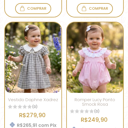
COMPRAR
COMPRAR
Vestido Daphne Xadrez
Romper Lucy Ponto
Smock Rosa
(0)
(0)
R$279,90
R$249,90
R$265,91
com
Pix