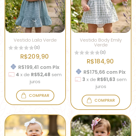
Vestido Laila Verde
Vestido Body Emily
Verde
(0)
(0)
R$209,90
R$184,90
R$199,41
com
Pix
R$175,66
com
Pix
4
x
de
R$52,48
sem
3
x
de
R$61,63
sem
juros
juros
COMPRAR
COMPRAR