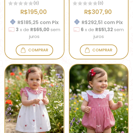
(0)
(0)
R$195,00
R$307,90
R$185,25
com
Pix
R$292,51
com
Pix
3
x
de
R$65,00
sem
6
x
de
R$51,32
sem
juros
juros
COMPRAR
COMPRAR