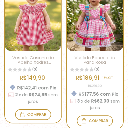
Vestido Casinha de
Vestido Boneca de
Abelha Xadrez
Pano Rosa
Vermelho
(0)
(0)
R$149,90
R$186,91
-
15
% OFF
R$219,90
R$142,41
com
Pix
R$177,56
com
Pix
2
x
de
R$74,95
sem
3
x
de
R$62,30
sem
juros
juros
COMPRAR
COMPRAR