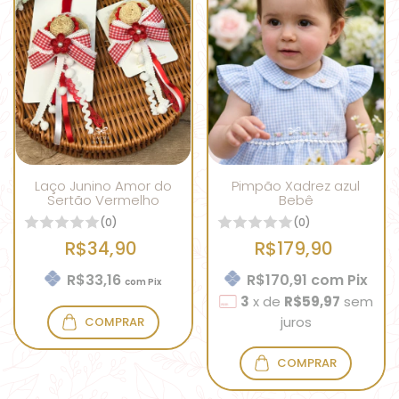
Laço Junino Amor do
Pimpão Xadrez azul
Sertão Vermelho
Bebê
(0)
(0)
R$34,90
R$179,90
R$33,16
R$170,91
com
Pix
com
Pix
3
x
de
R$59,97
sem
juros
COMPRAR
COMPRAR