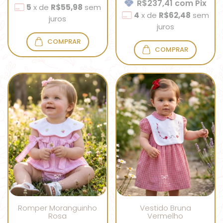
R$237,41
com
Pix
5
x
de
R$55,98
sem
4
x
de
R$62,48
sem
juros
juros
COMPRAR
COMPRAR
Romper Moranguinho
Vestido Bruna
Rosa
Vermelho