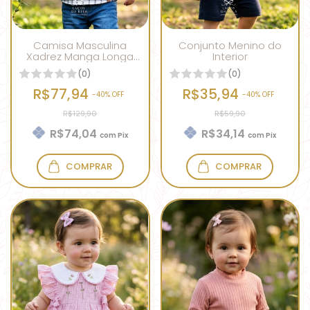
Camisa Masculina
Conjunto Menino do
Xadrez Manga Longa
Interior
OffWhite
(0)
(0)
R$77,94
R$35,94
-
40
% OFF
-
40
% OFF
R$129,90
R$59,90
R$74,04
R$34,14
com
Pix
com
Pix
COMPRAR
COMPRAR