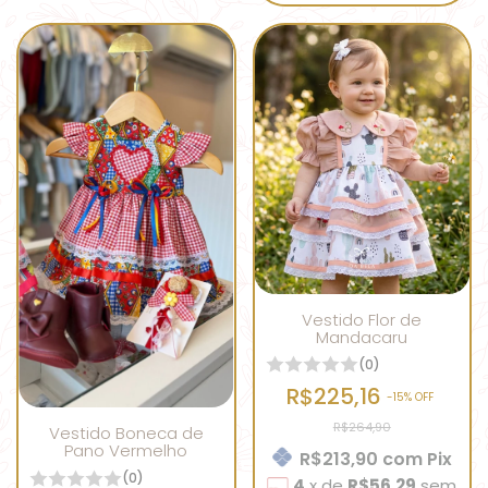
Vestido Flor de
Mandacaru
(0)
R$225,16
-
15
% OFF
R$264,90
Vestido Boneca de
Pano Vermelho
R$213,90
com
Pix
(0)
4
x
de
R$56,29
sem