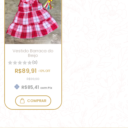
Vestido Barraca do
Beijo
(0)
R$89,91
-
10
% OFF
R$99,90
R$85,41
com
Pix
COMPRAR