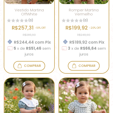
Vestido Martina
Romper Martina
OffWhite
Vermelho
(0)
(0)
R$257,31
R$199,92
-
10
% OFF
-
20
% OFF
R$285,90
R$249,90
R$244,44
com
Pix
R$189,92
com
Pix
5
x
de
R$51,46
sem
3
x
de
R$66,64
sem
juros
juros
COMPRAR
COMPRAR