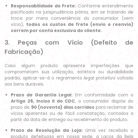
Responsabilidade do Frete:
Conforme entendimento
pacificado na jurisprudência pátria, em se tratando de
troca por mera conveniência do consumidor (sem
vício),
todos os custos de frete (envio e reenvio)
correm por conta exclusiva do cliente.
3. Peças com Vício (Defeito de
Fabricação)
Caso algum produto apresente imperfeições que
comprometam sua utilização, estética ou durabilidade
padrão, aplicar-se-á o regramento legal protetivo voltado
aos bens duráveis.
Prazo de Garantia Legal:
Em conformidade com o
Artigo 26, Inciso II do CDC
, o consumidor dispõe do
prazo de
90 (noventa) dias corridos
para reclamar de
vícios aparentes ou de fácil constatação, contados a
partir da data de entrega ou recebimento do produto.
Prazo de Resolução da Loja:
Uma vez recebido o
produto defeituoso em nossa sede, a Laços da Bela