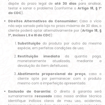
dispõe do prazo legal de
até 30 dias
para analisar,
testar e sanar o problema (conforme o
Artigo 18, § 1º
do CDC
).
Direitos Alternativos do Consumidor:
Caso o vício
não seja sanado pela loja no prazo máximo de 30 dias, o
cliente poderá optar alternativamente por (
Artigo 18, §
1º, Incisos I, II e III do CDC
):
Substituição
do produto por outro da mesma
espécie, em perfeitas condições de uso;
Restituição imediata
da quantia paga,
monetariamente atualizada, mediante a
devolução do item defeituoso;
Abatimento proporcional do preço
, caso o
cliente opte por permanecer com o produto
mesmo com a imperfeição apresentada.
Exclusão de Garantia:
O direito à garantia será
sumariamente
recusado
caso nossa análise técnica
identifique indícios claros de mau uso, acidentes,