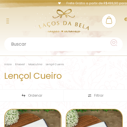
Frete Grátis a partir de R$499,90 para P
Início
.
Enxoval
.
Masculino
.
Lençol Cueiro
Lençol Cueiro
Ordenar
Filtrar