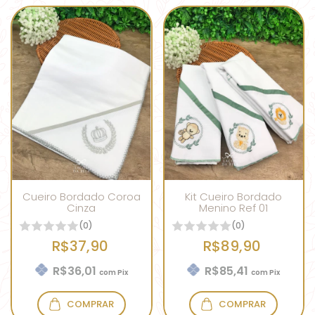
Cueiro Bordado Coroa
Kit Cueiro Bordado
Cinza
Menino Ref 01
(0)
(0)
R$37,90
R$89,90
R$36,01
R$85,41
com
Pix
com
Pix
COMPRAR
COMPRAR