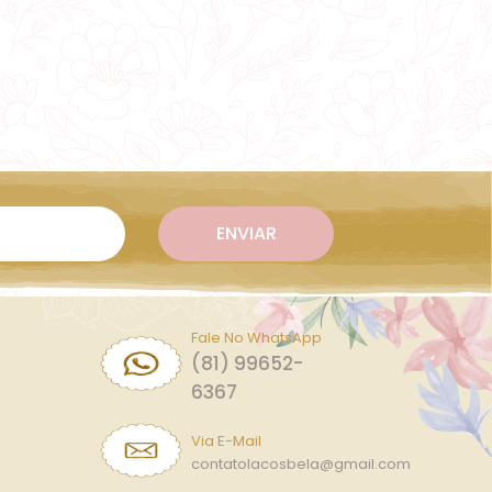
Fale No WhatsApp
(81) 99652-
6367
Via E-Mail
contatolacosbela@gmail.com