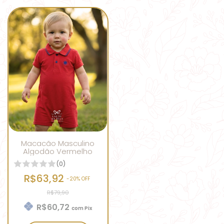
Macacão Masculino
Algodão Vermelho
(0)
R$63,92
-
20
% OFF
R$79,90
R$60,72
com
Pix