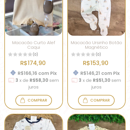
Macacão Curto Alef
Macacão Ursinho Botão
Caqui
Magnético
(0)
(0)
R$174,90
R$153,90
R$166,16
com
Pix
R$146,21
com
Pix
3
x
de
R$58,30
sem
3
x
de
R$51,30
sem
juros
juros
COMPRAR
COMPRAR