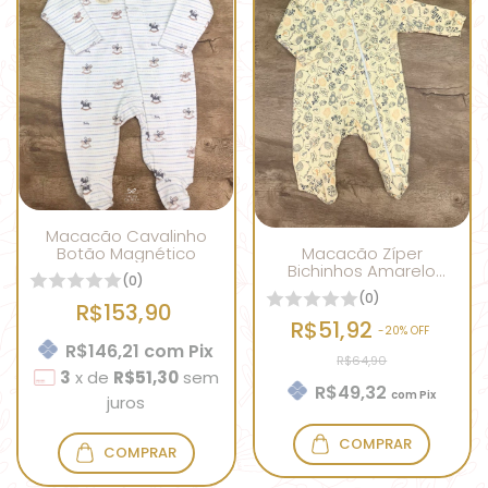
Macacão Cavalinho
Botão Magnético
Macacão Zíper
Bichinhos Amarelo
(0)
Queimado
(0)
R$153,90
R$51,92
-
20
% OFF
R$146,21
com
Pix
R$64,90
3
x
de
R$51,30
sem
R$49,32
com
Pix
juros
COMPRAR
COMPRAR