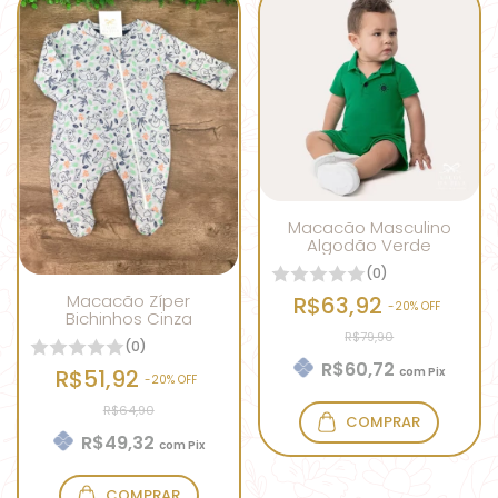
Macacão Masculino
Algodão Verde
(0)
Macacão Zíper
R$63,92
-
20
% OFF
Bichinhos Cinza
R$79,90
(0)
R$60,72
R$51,92
com
Pix
-
20
% OFF
R$64,90
COMPRAR
R$49,32
com
Pix
COMPRAR