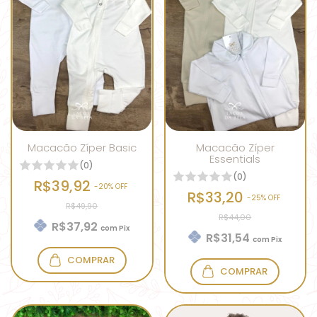
Macacão Zíper Basic
Macacão Zíper
Essentials
(0)
(0)
R$39,92
-
20
% OFF
R$33,20
-
25
% OFF
R$49,90
R$44,00
R$37,92
com
Pix
R$31,54
com
Pix
COMPRAR
COMPRAR