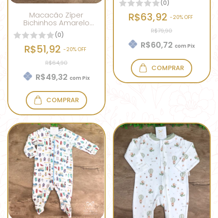
(0)
Macacão Zíper
R$63,92
-
20
% OFF
Bichinhos Amarelo
Bebê
R$79,90
(0)
R$60,72
R$51,92
com
Pix
-
20
% OFF
R$64,90
COMPRAR
R$49,32
com
Pix
COMPRAR