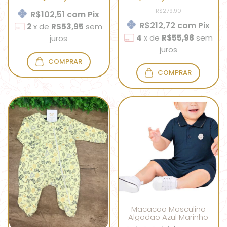
R$279,90
R$102,51
com
Pix
R$212,72
com
Pix
2
x
de
R$53,95
sem
4
x
de
R$55,98
sem
juros
juros
COMPRAR
COMPRAR
Macacão Masculino
Algodão Azul Marinho