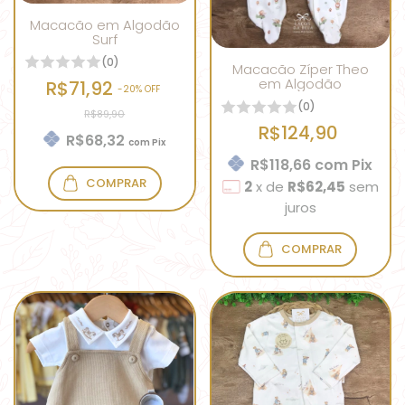
Macacão em Algodão
Surf
(0)
Macacão Zíper Theo
em Algodão
R$71,92
-
20
% OFF
(0)
R$89,90
R$124,90
R$68,32
com
Pix
R$118,66
com
Pix
COMPRAR
2
x
de
R$62,45
sem
juros
COMPRAR