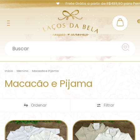
Frete Grátis a partir de R$499,90 para Pernambu
Início
.
Menino
.
Macacão e Pijama
Macacão e Pijama
Ordenar
Filtrar