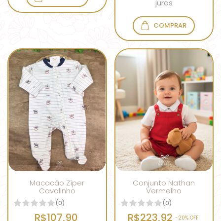
juros
COMPRAR
Macacão Zíper
Conjunto Nathan
Cavalinho
Vermelho
(0)
(0)
R$107,90
R$223,92
-
20
% OFF