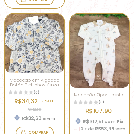
Macacão em Algodão
Botão Bichinhos Cinza
(0)
Macacão Zíper Ursinho
R$34,32
-
20
% OFF
(0)
R$107,90
R$42,90
R$32,60
com
Pix
R$102,51
com
Pix
2
x
de
R$53,95
sem
COMPRAR