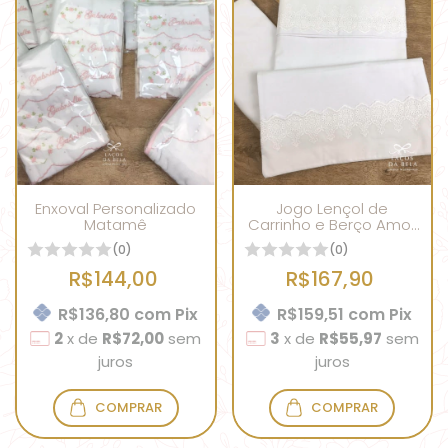
Enxoval Personalizado
Jogo Lençol de
Matamê
Carrinho e Berço Amor
Eterno
(0)
(0)
R$144,00
R$167,90
R$136,80
com
Pix
R$159,51
com
Pix
2
x
de
R$72,00
sem
3
x
de
R$55,97
sem
juros
juros
COMPRAR
COMPRAR