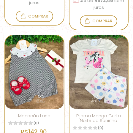
2
x
de
R$72,45
sem
juros
juros
COMPRAR
COMPRAR
Macacão Lana
Pijama Manga Curta
Noite do Soninho
(0)
(0)
R$142,90