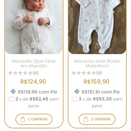
Macacão Zíper Ester
Macacão Ester Botão
em Algodão
Magnético
(0)
(0)
R$124,90
R$159,90
R$118,66
com
Pix
R$151,91
com
Pix
2
x
de
R$62,45
sem
3
x
de
R$53,30
sem
juros
juros
COMPRAR
COMPRAR