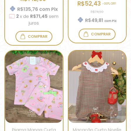
R$52,43
-
30
% OFF
R$135,76
com
Pix
R$74,90
2
x
de
R$71,45
sem
R$49,81
com
Pix
juros
COMPRAR
COMPRAR
Pijama Manga Curta
Macacão Curto Noelle