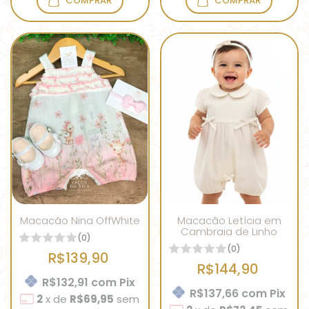
COMPRAR
COMPRAR
Macacão Nina OffWhite
Macacão Letícia em
Cambraia de Linho
(0)
(0)
R$139,90
R$144,90
R$132,91
com
Pix
R$137,66
com
Pix
2
x
de
R$69,95
sem