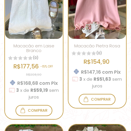
Macacão em Laise
Macacão Pietra Rosa
Branco
(0)
(0)
R$154,90
R$177,56
-
15
% OFF
R$147,16
com
Pix
R$208,90
3
x
de
R$51,63
sem
R$168,68
com
Pix
juros
3
x
de
R$59,19
sem
juros
COMPRAR
COMPRAR