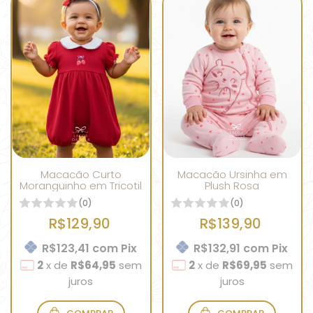
Macacão Curto
Macacão Ursinha em
Moranguinho em Tricotil
Plush Rosa
(0)
(0)
R$129,90
R$139,90
R$123,41
com
Pix
R$132,91
com
Pix
2
x
de
R$64,95
sem
2
x
de
R$69,95
sem
juros
juros