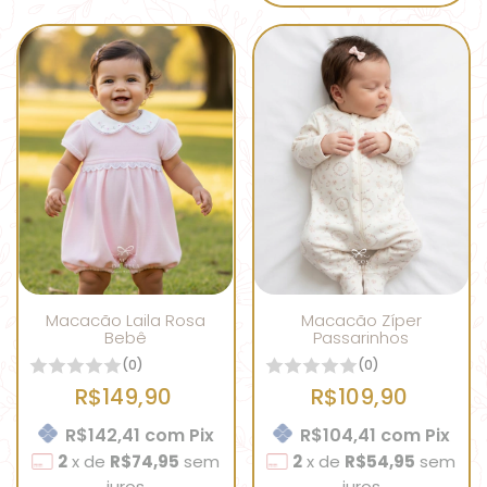
Macacão Laila Rosa
Macacão Zíper
Bebê
Passarinhos
(0)
(0)
R$149,90
R$109,90
R$142,41
com
Pix
R$104,41
com
Pix
2
x
de
R$74,95
sem
2
x
de
R$54,95
sem
juros
juros