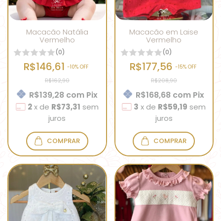
Macacão Natália
Macacão em Laise
Vermelho
Vermelho
(0)
(0)
R$146,61
R$177,56
-
10
% OFF
-
15
% OFF
R$162,90
R$208,90
R$139,28
com
Pix
R$168,68
com
Pix
2
x
de
R$73,31
sem
3
x
de
R$59,19
sem
juros
juros
COMPRAR
COMPRAR