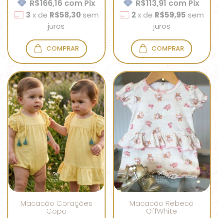
R$166,16
com
Pix
R$113,91
com
Pix
3
x
de
R$58,30
sem
2
x
de
R$59,95
sem
juros
juros
COMPRAR
COMPRAR
Macacão Corações
Macacão Rebeca
Copa
OffWhite