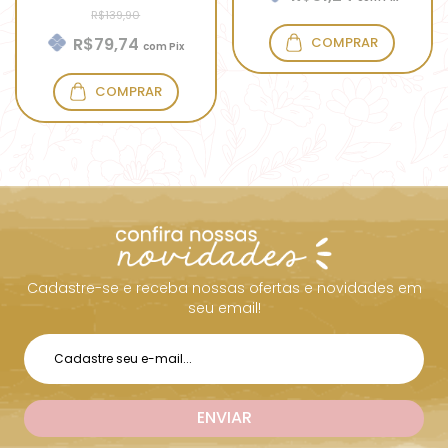
R$139,90
COMPRAR
R$79,74
com
Pix
COMPRAR
Cadastre-se e receba nossas ofertas e novidades em
seu email!