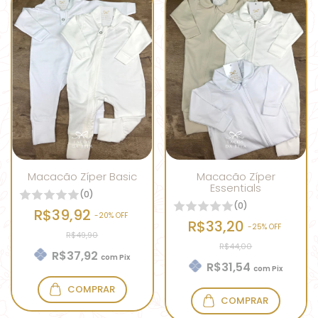
Macacão Zíper Basic
Macacão Zíper
Essentials
(0)
(0)
R$39,92
-
20
% OFF
R$33,20
-
25
% OFF
R$49,90
R$44,00
R$37,92
com
Pix
R$31,54
com
Pix
COMPRAR
COMPRAR