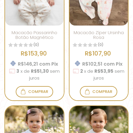
Macacão Passarinho
Macacão Zíper Ursinha
Botão Magnético
Rosa
(0)
(0)
R$153,90
R$107,90
R$146,21
com
Pix
R$102,51
com
Pix
3
x
de
R$51,30
sem
2
x
de
R$53,95
sem
juros
juros
COMPRAR
COMPRAR