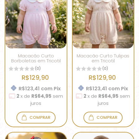
Macacão Curto
Macacão Curto Tulipas
Borboletas em Tricotil
em Tricotil
(0)
(0)
R$129,90
R$129,90
R$123,41
com
Pix
R$123,41
com
Pix
2
x
de
R$64,95
sem
2
x
de
R$64,95
sem
juros
juros
COMPRAR
COMPRAR