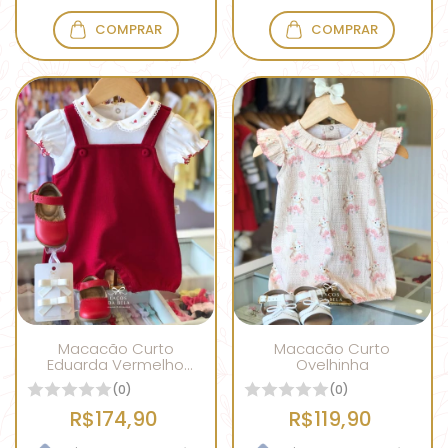
COMPRAR
COMPRAR
Macacão Curto
Macacão Curto
Eduarda Vermelho
Ovelhinha
Bordô
(0)
(0)
R$174,90
R$119,90