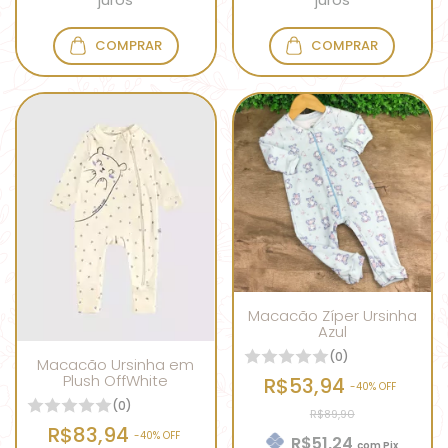
COMPRAR
COMPRAR
Macacão Zíper Ursinha
Azul
(0)
Macacão Ursinha em
Plush OffWhite
R$53,94
-
40
% OFF
(0)
R$89,90
R$83,94
-
40
% OFF
R$51,24
com
Pix