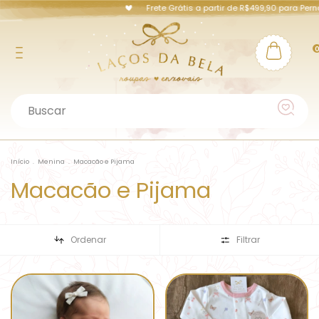
Frete Grátis a partir de R$499,90 para Pernambuco e Capi
Início
.
Menina
.
Macacão e Pijama
Macacão e Pijama
Ordenar
Filtrar