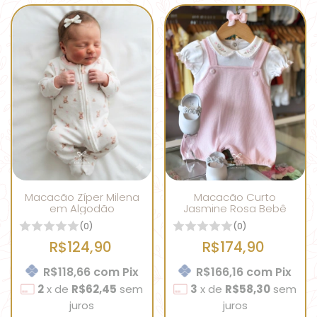
Macacão Zíper Milena
Macacão Curto
em Algodão
Jasmine Rosa Bebê
(0)
(0)
R$124,90
R$174,90
R$118,66
com
Pix
R$166,16
com
Pix
2
x
de
R$62,45
sem
3
x
de
R$58,30
sem
juros
juros