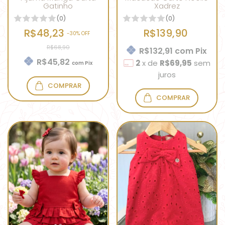
Gatinho
Xadrez
(0)
(0)
R$48,23
R$139,90
-
30
% OFF
R$68,90
R$132,91
com
Pix
R$45,82
2
x
de
R$69,95
sem
com
Pix
juros
COMPRAR
COMPRAR