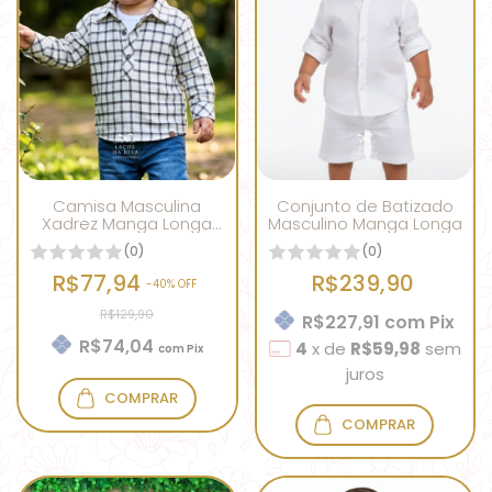
Camisa Masculina
Conjunto de Batizado
Xadrez Manga Longa
Masculino Manga Longa
OffWhite
(0)
(0)
R$77,94
R$239,90
-
40
% OFF
R$129,90
R$227,91
com
Pix
R$74,04
4
x
de
R$59,98
sem
com
Pix
juros
COMPRAR
COMPRAR