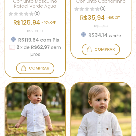
Conjunto Masculino
Conjunto Cachorrinho
Rafael Verde Água
(0)
(0)
R$35,94
-
40
% OFF
R$125,94
-
40
% OFF
R$59,90
R$209,90
R$34,14
com
Pix
R$119,64
com
Pix
2
x
de
R$62,97
sem
COMPRAR
juros
COMPRAR