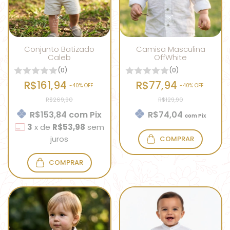
Conjunto Batizado
Camisa Masculina
Caleb
OffWhite
(0)
(0)
R$161,94
R$77,94
-
40
% OFF
-
40
% OFF
R$269,90
R$129,90
R$153,84
com
Pix
R$74,04
com
Pix
3
x
de
R$53,98
sem
juros
COMPRAR
COMPRAR