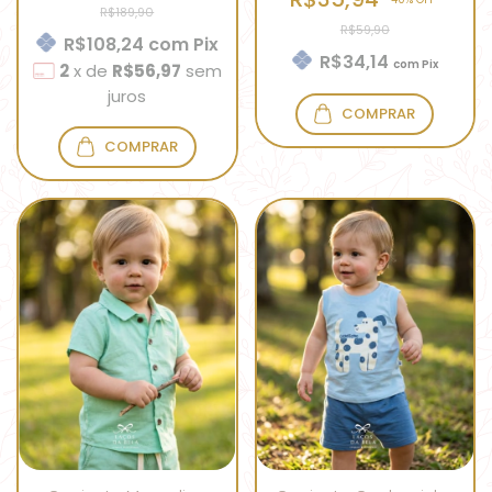
R$189,90
R$59,90
R$108,24
com
Pix
R$34,14
com
Pix
2
x
de
R$56,97
sem
juros
COMPRAR
COMPRAR