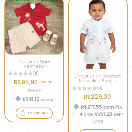
Conjunto Gael
Vermelho
(0)
Conjunto de Batizado
Masculino Body e
R$95,92
-
20
% OFF
Bermuda com
(0)
Suspensório
R$119,90
R$229,00
R$91,12
com
Pix
R$217,55
com
Pix
COMPRAR
4
x
de
R$57,25
sem
juros