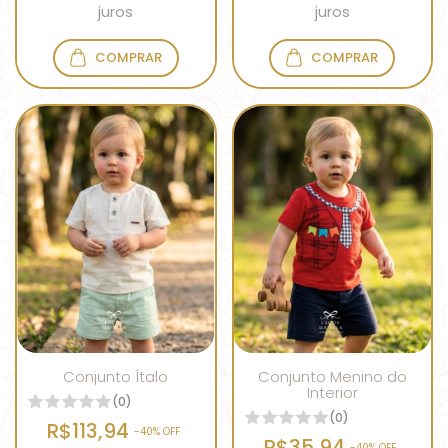
juros
juros
COMPRAR
COMPRAR
Conjunto Ítalo
Conjunto Menino do
Interior
(0)
(0)
R$113,94
-
40
% OFF
R$35,94
-
40
% OFF