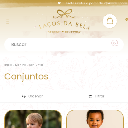
Frete Grátis a partir de R$499,90 para Pern
Início
.
Menino
.
Conjuntos
Conjuntos
Ordenar
Filtrar