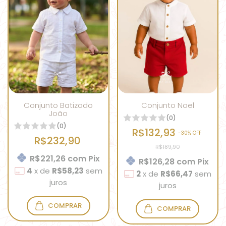
Conjunto Batizado
Conjunto Noel
João
(0)
(0)
R$132,93
-
30
% OFF
R$232,90
R$189,90
R$221,26
com
Pix
R$126,28
com
Pix
4
x
de
R$58,23
sem
2
x
de
R$66,47
sem
juros
juros
COMPRAR
COMPRAR