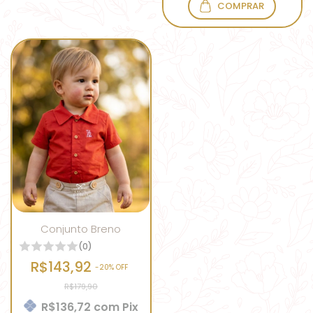
COMPRAR
Conjunto Breno
(0)
R$143,92
-
20
% OFF
R$179,90
R$136,72
com
Pix