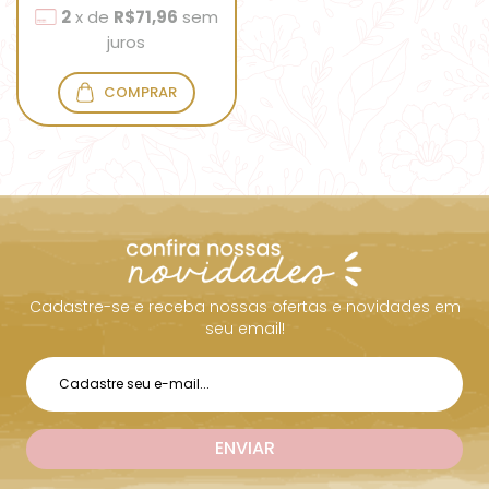
2
x
de
R$71,96
sem
juros
COMPRAR
Cadastre-se e receba nossas ofertas e novidades em
seu email!