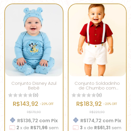
Conjunto Disney Azul
Conjunto Soldadinho
Bebê
de Chumbo com
Suspensório
(0)
(0)
R$143,92
R$183,92
-
20
% OFF
-
20
% OFF
R$179,90
R$229,90
R$136,72
com
Pix
R$174,72
com
Pix
2
x
de
R$71,96
sem
3
x
de
R$61,31
sem