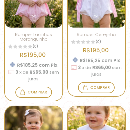
Romper Lacinhos
Romper Cerejinha
Moranguinho
(0)
(0)
R$195,00
R$195,00
R$185,25
com
Pix
R$185,25
com
Pix
3
x
de
R$65,00
sem
3
x
de
R$65,00
sem
juros
juros
COMPRAR
COMPRAR