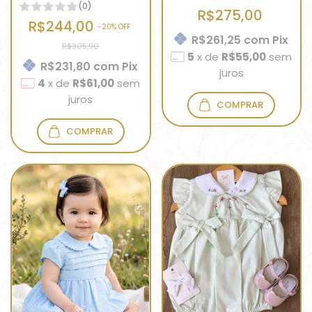
(0)
R$275,00
R$244,00
-
20
% OFF
R$261,25
com
Pix
R$305,90
5
x
de
R$55,00
sem
R$231,80
com
Pix
juros
4
x
de
R$61,00
sem
juros
COMPRAR
COMPRAR