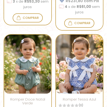
R$231,80
com
Pix
3
x
de
R$53,30
sem
4
x
de
R$61,00
sem
juros
juros
COMPRAR
COMPRAR
Romper Doce Natal
Romper Tessa Azul
Verde
(0)