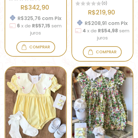
(0)
R$342,90
R$219,90
R$325,76
com
Pix
R$208,91
com
Pix
6
x
de
R$57,15
sem
4
x
de
R$54,98
sem
juros
juros
COMPRAR
COMPRAR