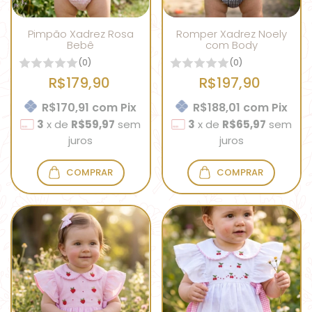
Pimpão Xadrez Rosa
Romper Xadrez Noely
Bebê
com Body
(0)
(0)
R$179,90
R$197,90
R$170,91
com
Pix
R$188,01
com
Pix
3
x
de
R$59,97
sem
3
x
de
R$65,97
sem
juros
juros
COMPRAR
COMPRAR