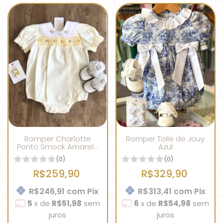
Romper Charlotte
Romper Toile de Jouy
Ponto Smock Amarelo
Azul
Bebê
(0)
(0)
R$259,90
R$329,90
R$246,91
com
Pix
R$313,41
com
Pix
5
x
de
R$51,98
sem
6
x
de
R$54,98
sem
juros
juros