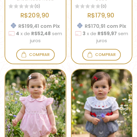
(0)
(0)
R$209,90
R$179,90
R$199,41
com
Pix
R$170,91
com
Pix
4
x
de
R$52,48
sem
3
x
de
R$59,97
sem
juros
juros
COMPRAR
COMPRAR