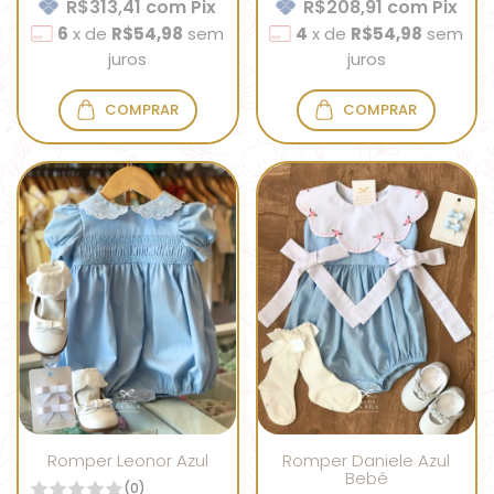
R$313,41
com
Pix
R$208,91
com
Pix
6
x
de
R$54,98
sem
4
x
de
R$54,98
sem
juros
juros
COMPRAR
COMPRAR
Romper Leonor Azul
Romper Daniele Azul
Bebê
(0)