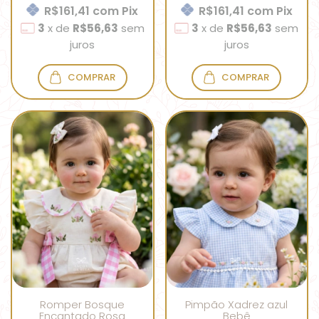
R$161,41
com
Pix
R$161,41
com
Pix
3
x
de
R$56,63
sem
3
x
de
R$56,63
sem
juros
juros
COMPRAR
COMPRAR
Romper Bosque
Pimpão Xadrez azul
Encantado Rosa
Bebê