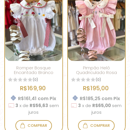
Romper Bosque
Pimpão Helô
Encantado Branco
Quadriculado Rosa
(0)
(0)
R$169,90
R$195,00
R$161,41
com
Pix
R$185,25
com
Pix
3
x
de
R$56,63
sem
3
x
de
R$65,00
sem
juros
juros
COMPRAR
COMPRAR