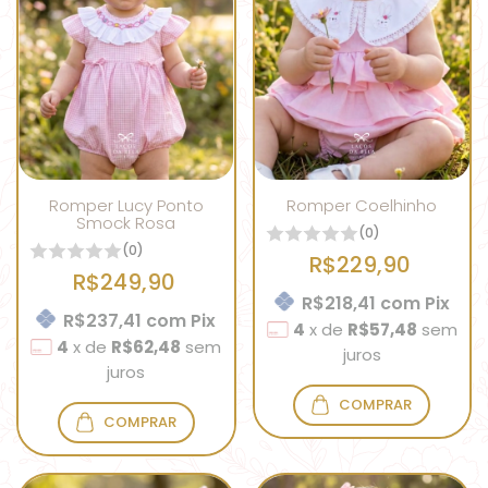
Romper Lucy Ponto
Romper Coelhinho
Smock Rosa
(0)
(0)
R$229,90
R$249,90
R$218,41
com
Pix
R$237,41
com
Pix
4
x
de
R$57,48
sem
4
x
de
R$62,48
sem
juros
juros
COMPRAR
COMPRAR