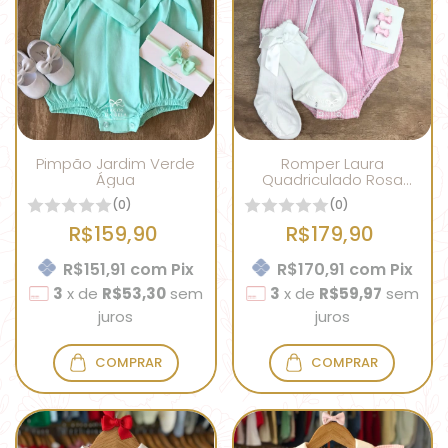
Pimpão Jardim Verde
Romper Laura
Água
Quadriculado Rosa
com Branco
(0)
(0)
R$159,90
R$179,90
R$151,91
com
Pix
R$170,91
com
Pix
3
x
de
R$53,30
sem
3
x
de
R$59,97
sem
juros
juros
COMPRAR
COMPRAR