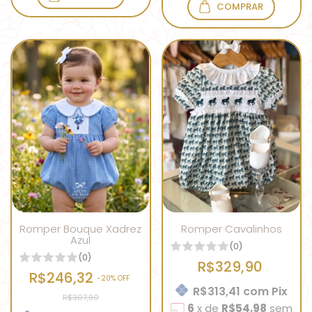
COMPRAR
Romper Bouque Xadrez
Romper Cavalinhos
Azul
(0)
(0)
R$329,90
R$246,32
-
20
% OFF
R$313,41
com
Pix
R$307,90
6
x
de
R$54,98
sem