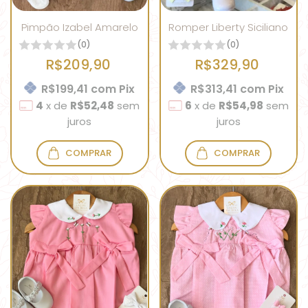
Pimpão Izabel Amarelo
Romper Liberty Siciliano
(0)
(0)
R$209,90
R$329,90
R$199,41
com
Pix
R$313,41
com
Pix
4
x
de
R$52,48
sem
6
x
de
R$54,98
sem
juros
juros
COMPRAR
COMPRAR