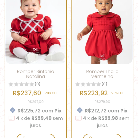
Romper Sinfonia
Romper Thalia
Natalina
Vermelho
(0)
(0)
R$237,60
R$223,92
-
20
% OFF
-
20
% OFF
R$297,00
R$279,90
R$225,72
com
Pix
R$212,72
com
Pix
4
x
de
R$59,40
sem
4
x
de
R$55,98
sem
juros
juros