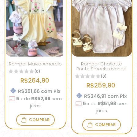
Romper Mavie Amarelo
Romper Charlotte
Ponto Smock Lavanda
(0)
(0)
R$264,90
R$259,90
R$251,66
com
Pix
R$246,91
com
Pix
5
x
de
R$52,98
sem
5
x
de
R$51,98
sem
juros
juros
COMPRAR
COMPRAR