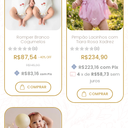
Romper Branco
Pimpão Lacinhos com
Cogumelos
Tiara Rosa Xadrez
(0)
(0)
R$87,54
R$234,90
-
40
% OFF
R$145,90
R$223,16
com
Pix
R$83,16
4
x
de
R$58,73
sem
com
Pix
juros
COMPRAR
COMPRAR