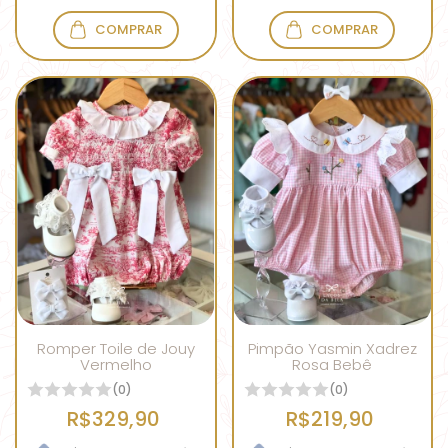
COMPRAR
COMPRAR
Romper Toile de Jouy
Pimpão Yasmin Xadrez
Vermelho
Rosa Bebê
(0)
(0)
R$329,90
R$219,90