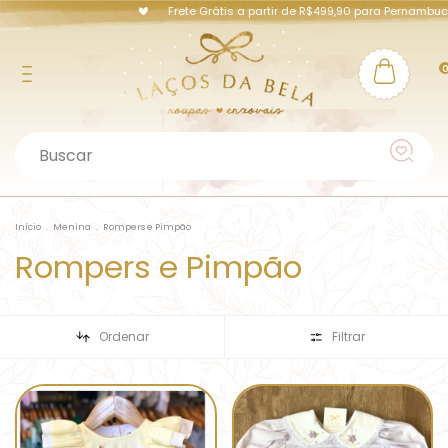
Frete Grátis a partir de R$499,90 para Pernambuco e Capitais
Início
.
Menina
.
Rompers e Pimpão
Rompers e Pimpão
Ordenar
Filtrar