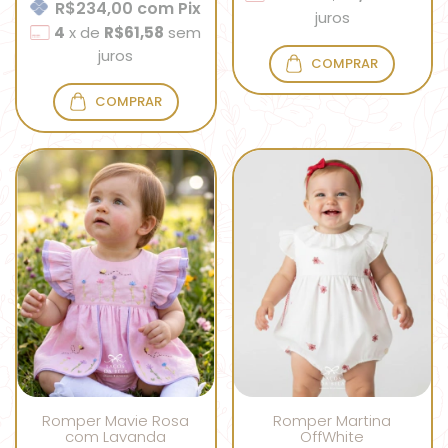
R$234,00
com
Pix
juros
4
x
de
R$61,58
sem
juros
COMPRAR
COMPRAR
Romper Mavie Rosa
Romper Martina
com Lavanda
OffWhite