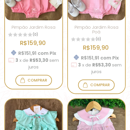
Pimpão Jardim Rosa
Pimpão Jardim Rosa
Poá
(0)
(0)
R$159,90
R$159,90
R$151,91
com
Pix
R$151,91
com
Pix
3
x
de
R$53,30
sem
3
x
de
R$53,30
sem
juros
juros
COMPRAR
COMPRAR