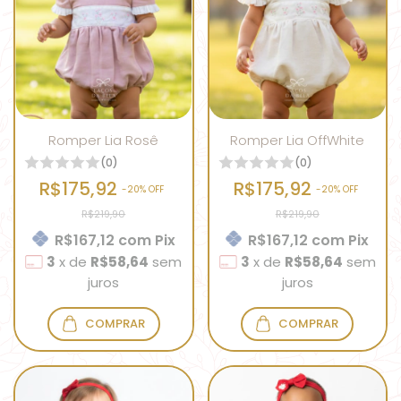
Romper Lia Rosê
Romper Lia OffWhite
(0)
(0)
R$175,92
R$175,92
-
20
% OFF
-
20
% OFF
R$219,90
R$219,90
R$167,12
com
Pix
R$167,12
com
Pix
3
x
de
R$58,64
sem
3
x
de
R$58,64
sem
juros
juros
COMPRAR
COMPRAR