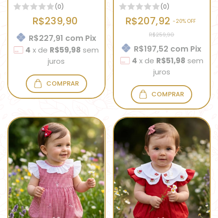
(0)
(0)
R$239,90
R$207,92
-
20
% OFF
R$259,90
R$227,91
com
Pix
R$197,52
com
Pix
4
x
de
R$59,98
sem
4
x
de
R$51,98
sem
juros
juros
COMPRAR
COMPRAR