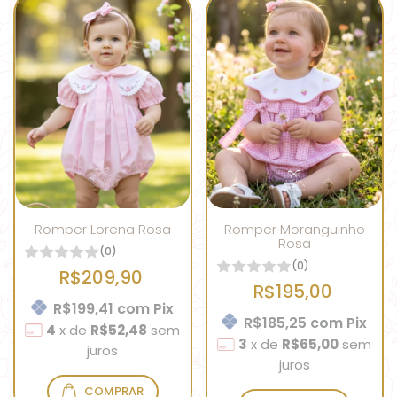
Romper Lorena Rosa
Romper Moranguinho
Rosa
(0)
(0)
R$209,90
R$195,00
R$199,41
com
Pix
R$185,25
com
Pix
4
x
de
R$52,48
sem
3
x
de
R$65,00
sem
juros
juros
COMPRAR