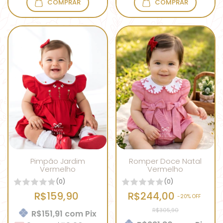
COMPRAR
COMPRAR
Pimpão Jardim
Romper Doce Natal
Vermelho
Vermelho
(0)
(0)
R$159,90
R$244,00
-
20
% OFF
R$305,90
R$151,91
com
Pix