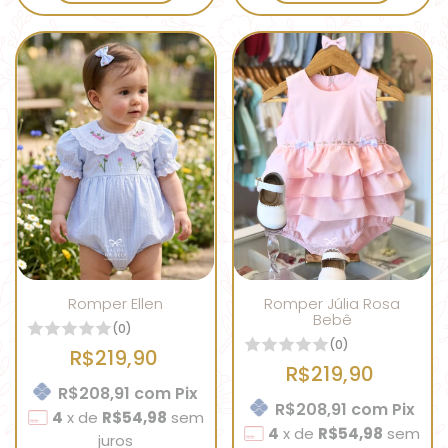
Romper Ellen
Romper Júlia Rosa
Bebê
(0)
(0)
R$219,90
R$219,90
R$208,91
com
Pix
R$208,91
com
Pix
4
x
de
R$54,98
sem
4
x
de
R$54,98
sem
juros