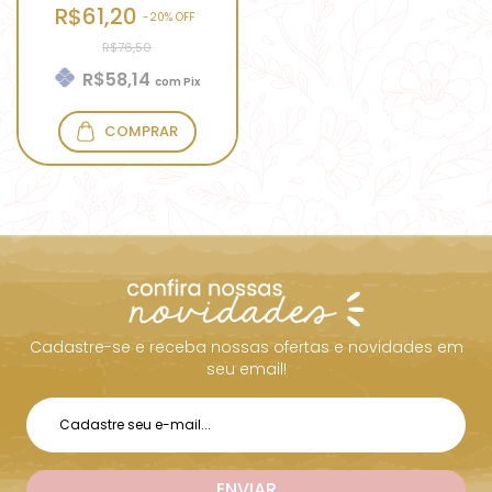
R$61,20
-
20
% OFF
R$76,50
R$58,14
com
Pix
COMPRAR
Cadastre-se e receba nossas ofertas e novidades em
seu email!