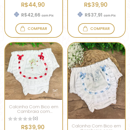
R$44,90
R$39,90
R$42,66
R$37,91
com
Pix
com
Pix
COMPRAR
COMPRAR
Calcinha Com Bico em
Cambraia com
Bordado Moranguinho
(0)
Vermelho
Calcinha Com Bico em
R$39,90