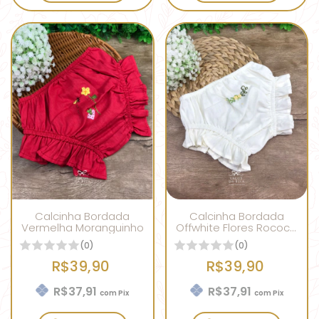
Calcinha Bordada
Calcinha Bordada
Vermelha Moranguinho
Offwhite Flores Rococó
Amarelas
(0)
(0)
R$39,90
R$39,90
R$37,91
R$37,91
com
Pix
com
Pix