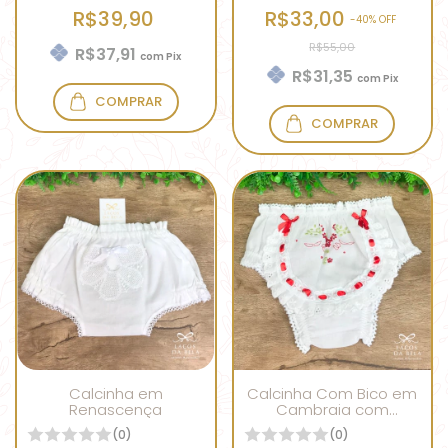
R$39,90
R$33,00
-
40
% OFF
R$55,00
R$37,91
com
Pix
R$31,35
com
Pix
COMPRAR
COMPRAR
Calcinha em
Calcinha Com Bico em
Renascença
Cambraia com
Bordado Vermelho e
(0)
(0)
Verde