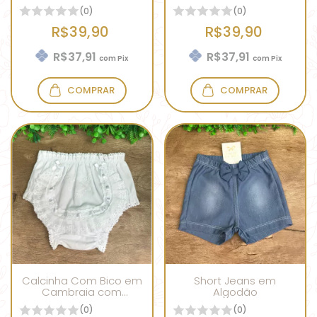
Corações
(0)
(0)
R$39,90
R$39,90
R$37,91
R$37,91
com
Pix
com
Pix
COMPRAR
COMPRAR
Calcinha Com Bico em
Short Jeans em
Cambraia com
Algodão
Bordado Branco
(0)
(0)