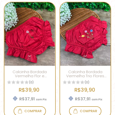
Calcinha Bordada
Calcinha Bordada
Vermelha Flor e
Vermelha Trio Flores
Joaninha
Coloridas
(0)
(0)
R$39,90
R$39,90
R$37,91
R$37,91
com
Pix
com
Pix
COMPRAR
COMPRAR