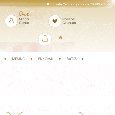
Frete Grátis a partir de R$499,90 para Perna
Minha
Nossos
Conta
Clientes
0
MENINO
ENXOVAL
BATIZADO
OFERTAS!