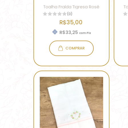
Toalha Fralda Tigresa Rosê
T
(0)
R$35,00
R$33,25
com
Pix
COMPRAR