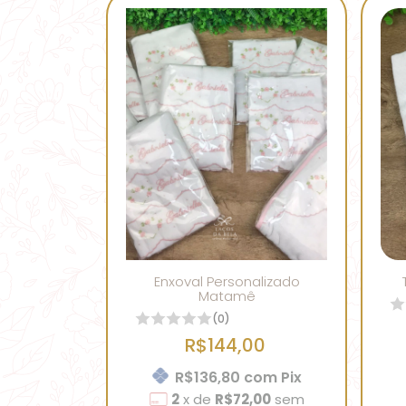
Enxoval Personalizado
Matamê
(0)
R$144,00
R$136,80
com
Pix
2
x
de
R$72,00
sem