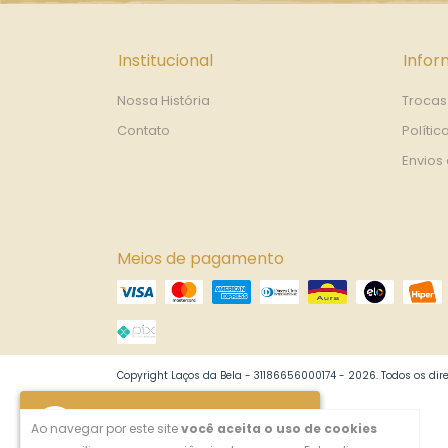
Institucional
Info
Nossa História
Trocas
Contato
Polític
Envios
Meios de pagamento
Copyright Laços da Bela - 31186656000174 - 2026. Todos os dire
Faltam
R$ 1.000,00
para você
Ao navegar por este site
você aceita o uso de cookies
ganhar um brinde!