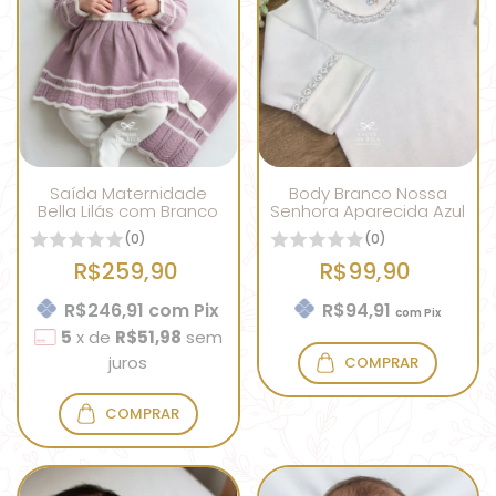
Saída Maternidade
Body Branco Nossa
Bella Lilás com Branco
Senhora Aparecida Azul
(0)
(0)
R$259,90
R$99,90
R$246,91
com
Pix
R$94,91
com
Pix
5
x
de
R$51,98
sem
juros
COMPRAR
COMPRAR