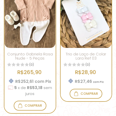
Conjunto Gabriela Rosa
Trio de Laço de Colar
Nude - 5 Peças
Lara Ref 03
(0)
(0)
R$265,90
R$28,90
R$252,61
com
Pix
R$27,46
com
Pix
5
x
de
R$53,18
sem
juros
COMPRAR
COMPRAR