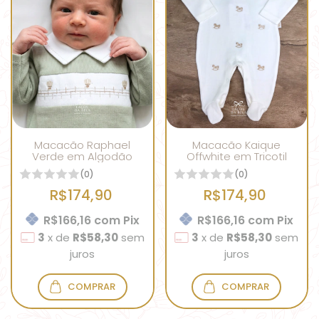
Macacão Raphael
Macacão Kaique
Verde em Algodão
Offwhite em Tricotil
(0)
(0)
R$174,90
R$174,90
R$166,16
com
Pix
R$166,16
com
Pix
3
x
de
R$58,30
sem
3
x
de
R$58,30
sem
juros
juros
COMPRAR
COMPRAR