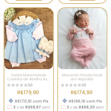
Saída Maternidade
Macacão Priscila Rosê
Casinha de Abelha Azul
em Algodão
Bebê Gola Matamê
(0)
(0)
R$179,90
R$174,90
R$170,91
com
Pix
R$166,16
com
Pix
3
x
de
R$59,97
sem
3
x
de
R$58,30
sem