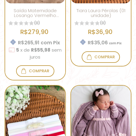
Saída Maternidade
Tiara Laura Pérolas (01
Losango Vermelho
unidade)
Unissex
(0)
(0)
R$279,90
R$36,90
R$265,91
com
Pix
R$35,06
com
Pix
5
x
de
R$55,98
sem
juros
COMPRAR
COMPRAR