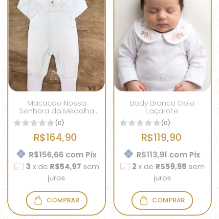
Macacão Nossa
Body Branco Gola
Senhora da Medalha
Laçarote
Milagrosa Branco
(0)
(0)
R$164,90
R$119,90
R$156,66
com
Pix
R$113,91
com
Pix
3
x
de
R$54,97
sem
2
x
de
R$59,95
sem
juros
juros
COMPRAR
COMPRAR