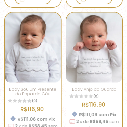
Body Sou um Presente
Body Anjo da Guarda
do Papai do Céu
(0)
(0)
R$116,90
R$116,90
R$111,06
com
Pix
R$111,06
com
Pix
2
x
de
R$58,45
sem
2
x
de
R$58,45
sem