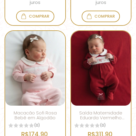
juros
juros
COMPRAR
COMPRAR
Macacão Sofi Rosa
Saída Maternidade
Bebê em Algodão
Eduarda Vermelho
Bordô
(0)
(0)
R$174,90
R$311,90