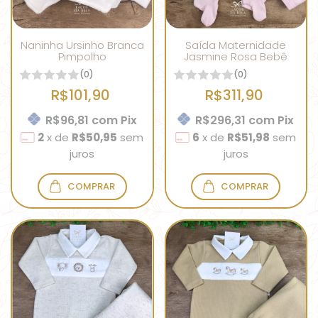
Naninha Ursinho Branca
Saída Maternidade
Pimpolho
Jasmine Rosa Bebê
(0)
(0)
R$101,90
R$311,90
R$96,81
com
Pix
R$296,31
com
Pix
2
x
de
R$50,95
sem
6
x
de
R$51,98
sem
juros
juros
COMPRAR
COMPRAR