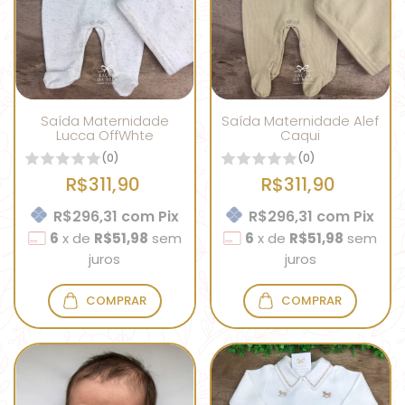
Saída Maternidade
Saída Maternidade Alef
Lucca OffWhte
Caqui
(0)
(0)
R$311,90
R$311,90
R$296,31
com
Pix
R$296,31
com
Pix
6
x
de
R$51,98
sem
6
x
de
R$51,98
sem
juros
juros
COMPRAR
COMPRAR