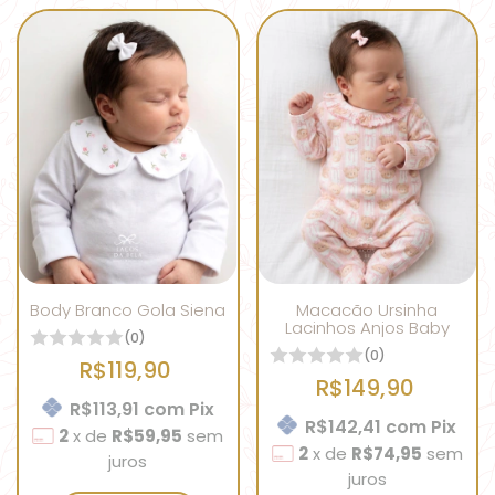
Body Branco Gola Siena
Macacão Ursinha
Lacinhos Anjos Baby
(0)
(0)
R$119,90
R$149,90
R$113,91
com
Pix
R$142,41
com
Pix
2
x
de
R$59,95
sem
2
x
de
R$74,95
sem
juros
juros