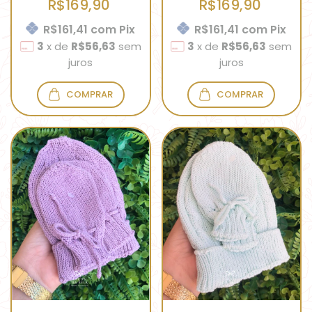
R$169,90
R$169,90
R$161,41
com
Pix
R$161,41
com
Pix
3
x
de
R$56,63
sem
3
x
de
R$56,63
sem
juros
juros
COMPRAR
COMPRAR