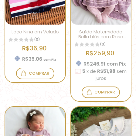
Laço Nina em Veludo
Saída Maternidade
Bella Lilás com Rosa
(0)
Bebê
(0)
R$36,90
R$259,90
R$35,06
com
Pix
R$246,91
com
Pix
5
x
de
R$51,98
sem
COMPRAR
juros
COMPRAR