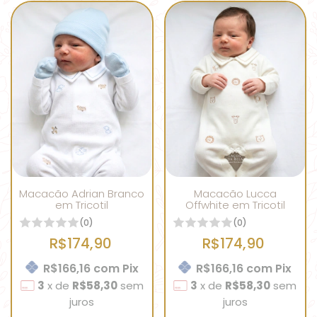
Macacão Adrian Branco
Macacão Lucca
em Tricotil
Offwhite em Tricotil
(0)
(0)
R$174,90
R$174,90
R$166,16
com
Pix
R$166,16
com
Pix
3
x
de
R$58,30
sem
3
x
de
R$58,30
sem
juros
juros