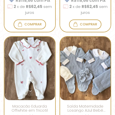
R$118,66
com
Pix
R$118,66
com
Pix
2
x
de
R$62,45
sem
2
x
de
R$62,45
sem
juros
juros
COMPRAR
COMPRAR
Macacão Eduarda
Saída Maternidade
Offwhite em Tricotil
Losango Azul Bebê
Unissex