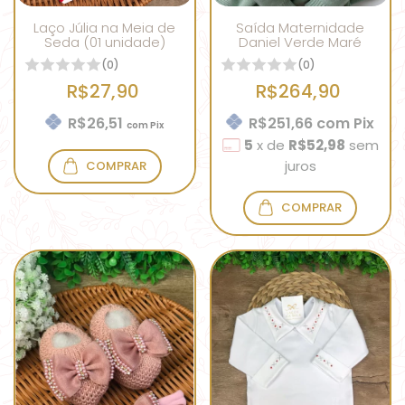
Laço Júlia na Meia de
Saída Maternidade
Seda (01 unidade)
Daniel Verde Maré
(0)
(0)
R$27,90
R$264,90
R$26,51
R$251,66
com
Pix
com
Pix
5
x
de
R$52,98
sem
juros
COMPRAR
COMPRAR