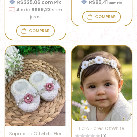
R$225,06
com
Pix
R$85,41
com
Pix
4
x
de
R$59,23
sem
juros
COMPRAR
COMPRAR
Tiara Flores OffWhite
Sapatinho Offwhite Flor
(0)