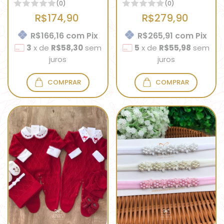
(0)
(0)
R$174,90
R$279,90
R$166,16
com
Pix
R$265,91
com
Pix
3
x
de
R$58,30
sem
5
x
de
R$55,98
sem
juros
juros
COMPRAR
COMPRAR