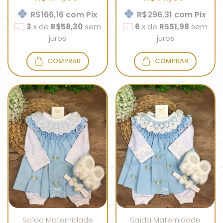
R$166,16
com
Pix
R$296,31
com
Pix
3
x
de
R$58,30
sem
6
x
de
R$51,98
sem
juros
juros
COMPRAR
COMPRAR
Saída Maternidade
Saída Maternidade