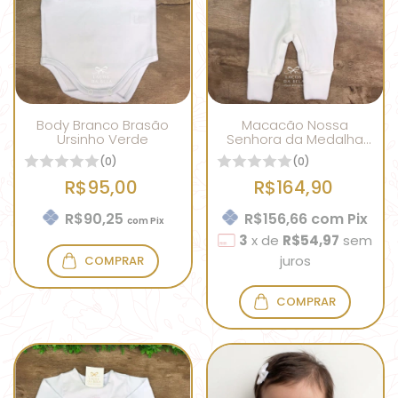
Body Branco Brasão
Macacão Nossa
Ursinho Verde
Senhora da Medalha
Milagrosa OffWhite
(0)
(0)
R$95,00
R$164,90
R$90,25
R$156,66
com
Pix
com
Pix
3
x
de
R$54,97
sem
juros
COMPRAR
COMPRAR