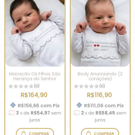
Macacão Os Filhos São
Body Anunciando (2
Herança do Senhor
corações)
(0)
(0)
R$164,90
R$116,90
R$156,66
com
Pix
R$111,06
com
Pix
3
x
de
R$54,97
sem
2
x
de
R$58,45
sem
juros
juros
COMPRAR
COMPRAR