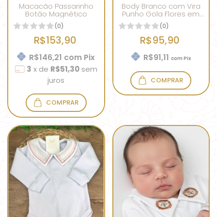
Macacão Passarinho
Body Branco com Vira
Botão Magnético
Punho Gola Flores em
Rococó Rosa Bebê
(0)
(0)
R$153,90
R$95,90
R$146,21
com
Pix
R$91,11
com
Pix
3
x
de
R$51,30
sem
juros
COMPRAR
COMPRAR