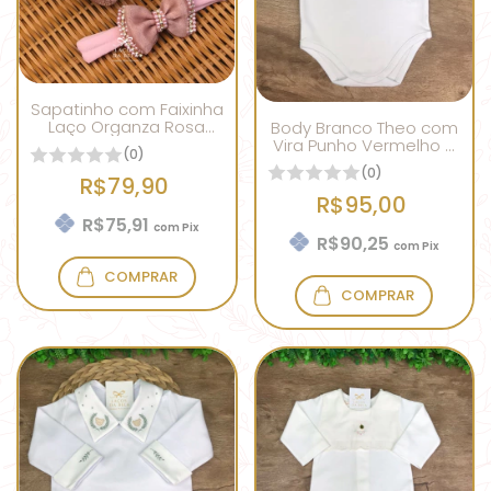
Sapatinho com Faixinha
Laço Organza Rosa
Body Branco Theo com
Chá
Vira Punho Vermelho e
(0)
Cinza
(0)
R$79,90
R$95,00
R$75,91
com
Pix
R$90,25
com
Pix
COMPRAR
COMPRAR