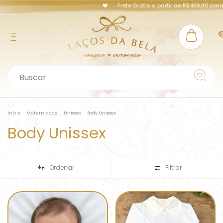
Frete Grátis a partir de R$499,90 para
Início
.
Maternidade
.
Unissex
.
Body Unissex
Body Unissex
Ordenar
Filtrar