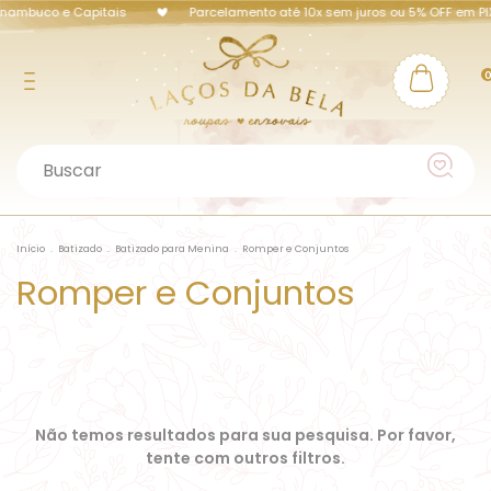
rnambuco e Capitais
Parcelamento até 10x sem juros ou 5% OFF em PI
Início
.
Batizado
.
Batizado para Menina
.
Romper e Conjuntos
Romper e Conjuntos
Não temos resultados para sua pesquisa. Por favor,
tente com outros filtros.