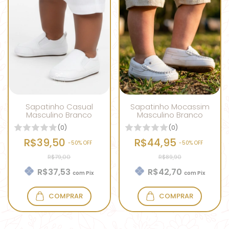
Sapatinho Casual
Sapatinho Mocassim
Masculino Branco
Masculino Branco
(0)
(0)
R$39,50
R$44,95
-
50
% OFF
-
50
% OFF
R$79,00
R$89,90
R$37,53
R$42,70
com
Pix
com
Pix
COMPRAR
COMPRAR