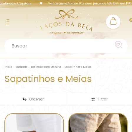
ambuco e Capitais
Parcelamento até 10x sem juros ou 5% OFF em PIX
Início
.
Batizado
.
Batizado para Menino
.
Sapatinhos e Meias
Sapatinhos e Meias
Ordenar
Filtrar