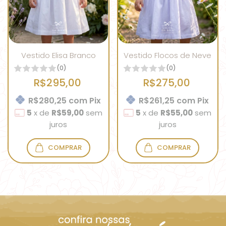
Vestido Elisa Branco
Vestido Flocos de Neve
(0)
(0)
R$295,00
R$275,00
R$280,25
com
Pix
R$261,25
com
Pix
5
x
de
R$59,00
sem
5
x
de
R$55,00
sem
juros
juros
COMPRAR
COMPRAR