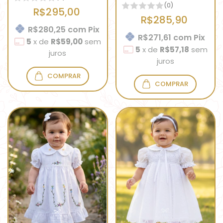
(0)
R$295,00
R$285,90
R$280,25
com
Pix
R$271,61
com
Pix
5
x
de
R$59,00
sem
5
x
de
R$57,18
sem
juros
juros
COMPRAR
COMPRAR