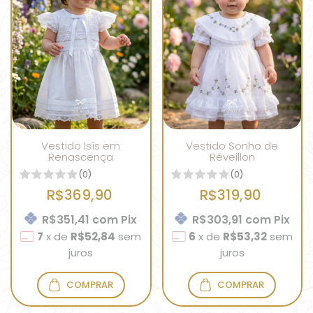
Vestido Isís em
Vestido Sonho de
Renascença
Réveillon
(0)
(0)
R$369,90
R$319,90
R$351,41
com
Pix
R$303,91
com
Pix
7
x
de
R$52,84
sem
6
x
de
R$53,32
sem
juros
juros
COMPRAR
COMPRAR