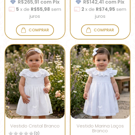
R$265,91
com
Pix
R$142,41
com
Pix
5
x
de
R$55,98
sem
2
x
de
R$74,95
sem
juros
juros
COMPRAR
COMPRAR
Vestido Cristal Branco
Vestido Marina Laços
Branco
(0)