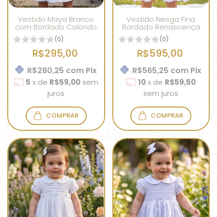
Vestido Maya Branco
Vestido Nesga Fina
com Bordado Colorido
Bordado Renascença
(0)
(0)
R$295,00
R$595,00
R$280,25
com
Pix
R$565,25
com
Pix
5
x
de
R$59,00
sem
10
x
de
R$59,50
juros
sem juros
COMPRAR
COMPRAR