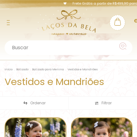
Frete Grátis a partir de R$499,90 para Pe
Início
.
Batizado
.
Batizado para Menina
.
Vestidos e Mandriões
Vestidos e Mandriões
Ordenar
Filtrar