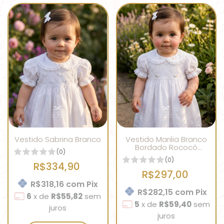
Vestido Sabrina Branco
Vestido Marilia Branco
Bordado Rococó
(0)
Colorido
(0)
R$334,90
R$297,00
R$318,16
com
Pix
R$282,15
com
Pix
6
x
de
R$55,82
sem
5
x
de
R$59,40
sem
juros
juros