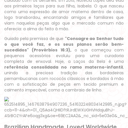
cuidado com os detalhes. Em 2015, Natécia Lopes deu vida
aos primeiros laços para sua filha, Isabela. O que nasceu
como uma expressão de amor materno dentro de casa,
logo transbordou, encantando amigos e familiares que
viam naquelas peças algo que o mercado comum não
oferecia: a alma do feito à mão.
Guiada pela premissa de que
"Consagre ao Senhor tudo
o que você faz, e os seus planos serão bem-
sucedidos" (Provérbios 16:3),
o que começou com
pequenos acessórios evoluiu para uma curadoria
completa de enxoval. Hoje, a Laços da Bela é uma
referência consolidada no ramo materno-infantil
,
unindo a preciosa tradição das bordadeiras
pernambucanas com rococós clássicos e bordados à mão
com a sofisticação de peças em tecido premium e
caimento impecável, como a cambraia de linho.
Brazilian Handmade, Loved Worldwide