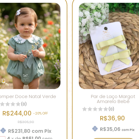
omper Doce Natal Verde
Par de Laço Margot
Amarelo Bebê
(0)
(0)
R$244,00
-
20
% OFF
R$36,90
R$305,90
R$35,06
R$231,80
com
Pix
com
Pix
4
x
de
R$61,00
sem