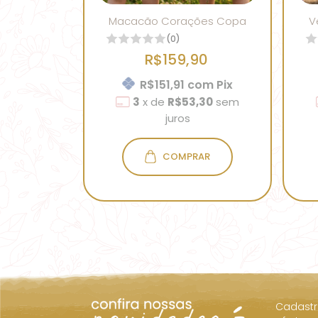
Macacão Corações Copa
V
(0)
R$159,90
R$151,91
com
Pix
3
x
de
R$53,30
sem
juros
COMPRAR
Cadastr