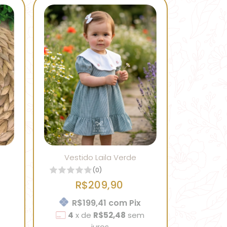
Vestido Laila Verde
(0)
R$209,90
R$199,41
com
Pix
4
x
de
R$52,48
sem
juros