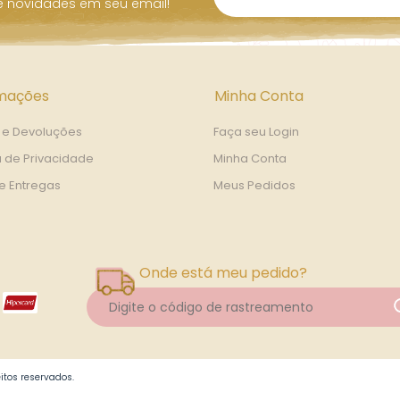
 e novidades em seu email!
rmações
Minha Conta
 e Devoluções
Faça seu Login
a de Privacidade
Minha Conta
 e Entregas
Meus Pedidos
Onde está meu pedido?
itos reservados.