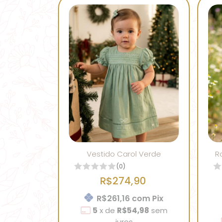
Vestido Carol Verde
R
(0)
R$274,90
R$261,16
com
Pix
5
x
de
R$54,98
sem
juros