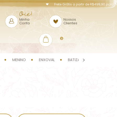
Frete Grátis a partir de R$499,90 para Perna
Minha
Nossos
Conta
Clientes
0
MENINO
ENXOVAL
BATIZADO
OFERTAS!