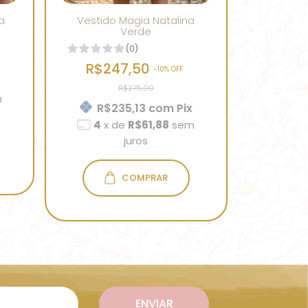
a
Vestido Magia Natalina
Verde
(0)
R$247,50
-
10
% OFF
R$275,00
m
R$235,13
com
Pix
4
x
de
R$61,88
sem
juros
COMPRAR