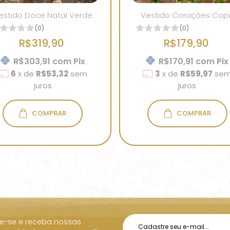
estido Doce Natal Verde
Vestido Corações Cop
(0)
(0)
R$319,90
R$179,90
R$303,91
com
Pix
R$170,91
com
Pix
6
x
de
R$53,32
sem
3
x
de
R$59,97
se
juros
juros
COMPRAR
COMPRAR
e-se e receba nossas