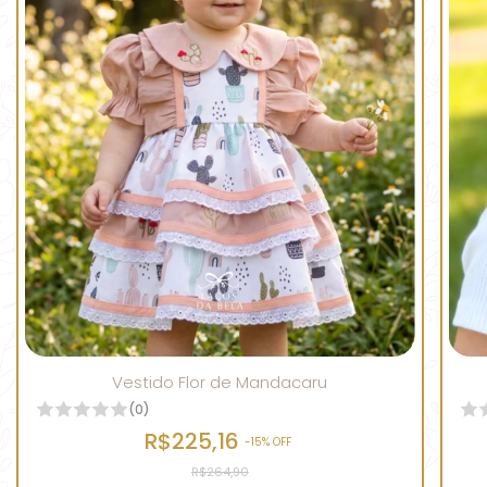
Vestido Flor de Mandacaru
(0)
R$225,16
-
15
% OFF
R$264,90