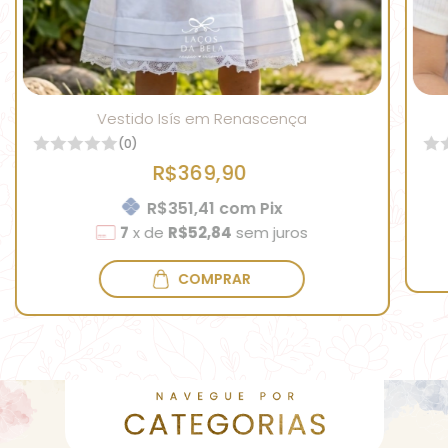
Vestido Isís em Renascença
(0)
R$369,90
R$351,41
com
Pix
7
x
de
R$52,84
sem juros
COMPRAR