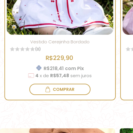
Vestido Cerejinha Bordado
(0)
R$229,90
R$218,41
com
Pix
4
x
de
R$57,48
sem juros
COMPRAR