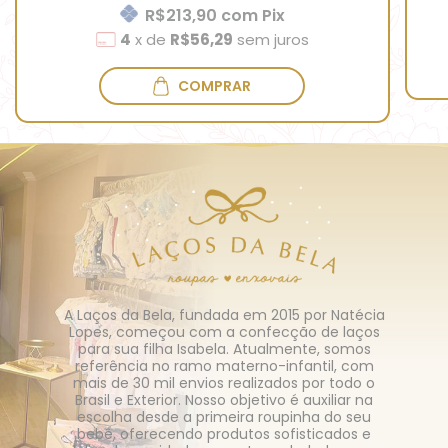
R$213,90
com
Pix
4
x
de
R$56,29
sem juros
COMPRAR
A Laços da Bela, fundada em 2015 por Natécia
Lopes, começou com a confecção de laços
para sua filha Isabela. Atualmente, somos
referência no ramo materno-infantil, com
mais de 30 mil envios realizados por todo o
Brasil e Exterior. Nosso objetivo é auxiliar na
escolha desde a primeira roupinha do seu
bebê, oferecendo produtos sofisticados e