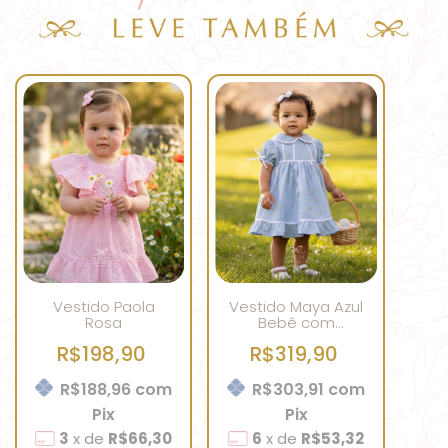
Vestido Paola
Vestido Maya Azul
Rosa
Bebê com
Bordado Colorido
R$198,90
R$319,90
R$188,96
com
R$303,91
com
Pix
Pix
3
x
de
R$66,30
6
x
de
R$53,32