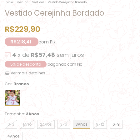
Início
.
Menina
.
Vestidos
.
Vestido Cerejinha Bordado
Vestido Cerejinha Bordado
R$229,90
R$218,41
com
Pix
4
x de
R$57,48
sem juros
5% de desconto
pagando com Pix
Ver mais detalhes
Cor:
Branco
Tamanho:
3Anos
0-3
1Ano
2Anos
3-6
3Anos
9-12
6-9
4Anos