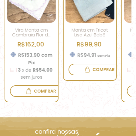
Vira Manta em
Manta em Tricot
Ma
Cambraia Flor de
Lisa Azul Bebê
Rococó Lavanda
R$162,00
R$99,90
R$153,90
com
R$94,91
com
Pix
Pix
COMPRAR
3
x
de
R$54,00
sem juros
COMPRAR