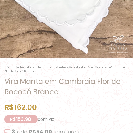
Início
.
Maternidade
.
Feminino
.
Mantas e Vira Manta
.
Vira Manta em Cambraia
Flor de Rococó Branco
Vira Manta em Cambraia Flor de
Rococó Branco
R$162,00
R$153,90
com
Pix
3
x de
R$54,00
sem juros