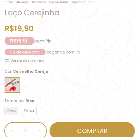
Início
.
Menina
.
Acessórios
.
Laços e Tiaras
.
Laço Cerejinha
Laço Cerejinha
R$19,90
R$18,91
com
Pix
5% de desconto
pagando com Pix
Ver mais detalhes
Cor:
Vermelho Cereja
Tamanho:
Bico
Bico
Faixa